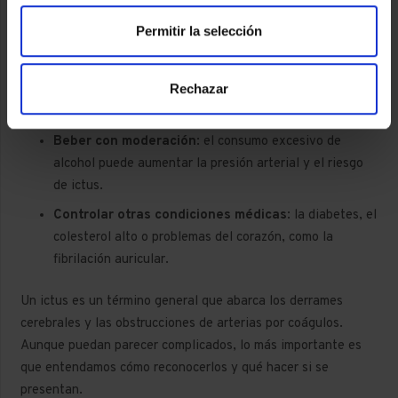
Hacer ejercicio regularmente
: actividades como
Permitir la selección
caminar, nadar o practicar yoga ayudan a mantener el
corazón y los vasos sanguíneos en buen estado.
Rechazar
Evitar el tabaco
: fumar daña las arterias y aumenta el
riesgo de coágulos.
Beber con moderación
: el consumo excesivo de
alcohol puede aumentar la presión arterial y el riesgo
de ictus.
Controlar otras condiciones médicas
: la diabetes, el
colesterol alto o problemas del corazón, como la
fibrilación auricular.
Un ictus es un término general que abarca los derrames
cerebrales y las obstrucciones de arterias por coágulos.
Aunque puedan parecer complicados, lo más importante es
que entendamos cómo reconocerlos y qué hacer si se
presentan.