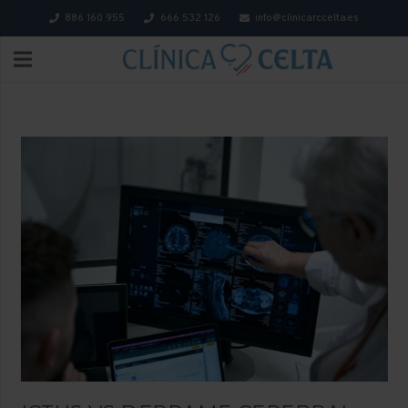
886 160 955
666 532 126
info@clinicarccelta.es