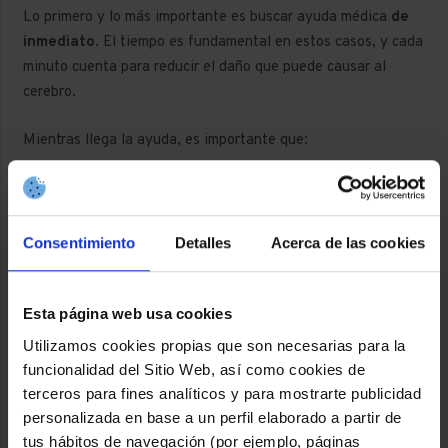
Lo primero y lo más importante es buscar ayuda médica
de
inmediato
. El tiempo es fundamental en estos casos, y cada
minuto cuenta para reducir el daño que puede causar al
cerebro.
Mientras llega la ayuda, es importante que:
Mantengas a la persona lo más tranquila posible y en
una posición cómoda, preferiblemente tumbada con la
cabeza ligeramente elevada.
Consentimiento
Detalles
Acerca de las cookies
No darle alimentos, agua ni medicamentos, ya que
podría tener dificultades para tragar.
Esta página web usa cookies
Observar y anotar los síntomas y la hora en que
Utilizamos cookies propias que son necesarias para la
comenzaron, ya que esta información será muy útil
funcionalidad del Sitio Web, así como cookies de
para los profesionales sanitarios.
terceros para fines analíticos y para mostrarte publicidad
personalizada en base a un perfil elaborado a partir de
tus hábitos de navegación (por ejemplo, páginas