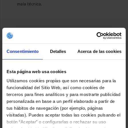
mala técnica.
Consentimiento
Detalles
Acerca de las cookies
Esta página web usa cookies
Utilizamos cookies propias que son necesarias para la
Gracias a estas pruebas, no solo detectamos si estás en
funcionalidad del Sitio Web, así como cookies de
forma para correr, sino si hay algún riesgo oculto que debes
terceros para fines analíticos y para mostrarte publicidad
conocer antes de someterte a un esfuerzo importante.
personalizada en base a un perfil elaborado a partir de
tus hábitos de navegación (por ejemplo, páginas
Además del corazón, el reconocimiento médico también nos
visitadas). Puedes aceptar todas las cookies pulsando el
da información útil para poder entrenar mejor: cómo está
botón “Aceptar” o configurarlas o rechazar su uso
nuestra musculatura, si hay sobrecargas, si necesitamos