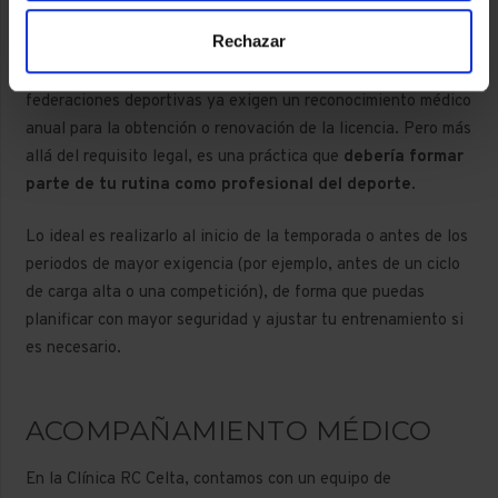
deportivo.
Rechazar
Por otro lado, si eres deportista de élite, la mayoría de
federaciones deportivas ya exigen un reconocimiento médico
anual para la obtención o renovación de la licencia. Pero más
allá del requisito legal, es una práctica que
debería formar
parte de tu rutina como profesional del deporte
.
Lo ideal es realizarlo al inicio de la temporada o antes de los
periodos de mayor exigencia (por ejemplo, antes de un ciclo
de carga alta o una competición), de forma que puedas
planificar con mayor seguridad y ajustar tu entrenamiento si
es necesario.
ACOMPAÑAMIENTO MÉDICO
En la Clínica RC Celta, contamos con un equipo de