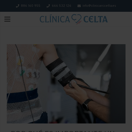
886 160 955
666 532 126
info@clinicarccelta.es