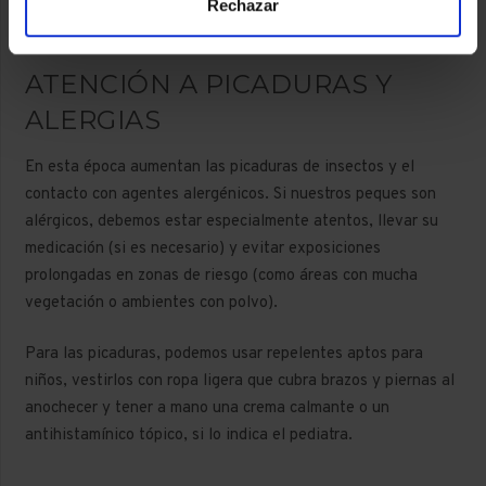
equilibrio.
Rechazar
ATENCIÓN A PICADURAS Y
ALERGIAS
En esta época aumentan las picaduras de insectos y el
contacto con agentes alergénicos. Si nuestros peques son
alérgicos, debemos estar especialmente atentos, llevar su
medicación (si es necesario) y evitar exposiciones
prolongadas en zonas de riesgo (como áreas con mucha
vegetación o ambientes con polvo).
Para las picaduras, podemos usar repelentes aptos para
niños, vestirlos con ropa ligera que cubra brazos y piernas al
anochecer y tener a mano una crema calmante o un
antihistamínico tópico, si lo indica el pediatra.