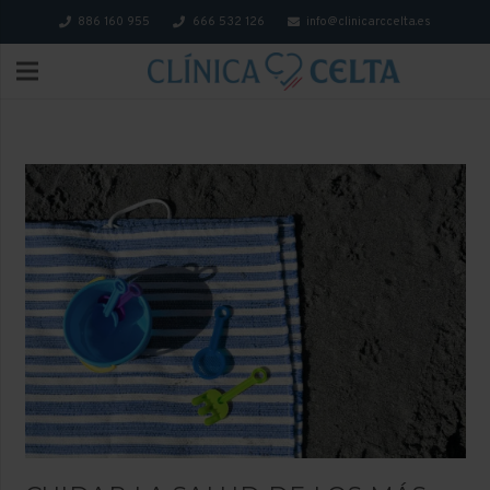
886 160 955
666 532 126
info@clinicarccelta.es