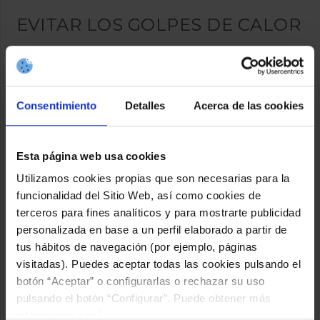
EVITAR LOS GOLPES DE CALOR
Los golpes de calor en niños pueden llegar sin previo aviso y
tener consecuencias graves. Pero los podemos prevenir:
Consentimiento
Detalles
Acerca de las cookies
Evitar la exposición prolongada al sol.
Vestirlos con ropa ligera, clara y transpirable.
Limitar la actividad física en las horas de más calor.
Esta página web usa cookies
Ofrecerles descansos a la sombra.
Utilizamos cookies propias que son necesarias para la
funcionalidad del Sitio Web, así como cookies de
Observar señales de alerta como mareos, somnolencia,
terceros para fines analíticos y para mostrarte publicidad
piel muy roja o caliente, dolor de cabeza o vómitos.
personalizada en base a un perfil elaborado a partir de
tus hábitos de navegación (por ejemplo, páginas
Si notamos alguno de estos síntomas, es importante actuar
visitadas). Puedes aceptar todas las cookies pulsando el
rápido: llevarlos a un lugar fresco, ofrecer agua, aplicar
botón “Aceptar” o configurarlas o rechazar su uso
paños húmedos y consultar con un profesional si no mejoran.
pulsando el botón “Configurar”. Puede obtener más
información
aquí
.