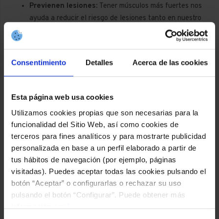
Previenen lesiones
:
Tener músculos más fuertes nos
ayuda a reducir el riesgo de lesiones tanto en nuestro
día a día como en el deporte. Los músculos actúan
como amortiguadores, absorbiendo el impacto y
protegiendo las articulaciones y los ligamentos.
Consentimiento
Detalles
Acerca de las cookies
Cuando nuestros músculos son débiles, las
articulaciones deben soportar más estrés, lo que puede
llevar a problemas como tendinitis, esguinces y otras
Esta página web usa cookies
lesiones. Además, los ejercicios de fuerza pueden
Utilizamos cookies propias que son necesarias para la
mejorar nuestra coordinación y equilibrio, lo que es
funcionalidad del Sitio Web, así como cookies de
especialmente importante a medida que nos hacemos
terceros para fines analíticos y para mostrarte publicidad
mayores.
personalizada en base a un perfil elaborado a partir de
Ayudan a la salud mental
:
Cuando realizamos
tus hábitos de navegación (por ejemplo, páginas
ejercicios de fuerza liberamos endorfinas, mejorando
visitadas). Puedes aceptar todas las cookies pulsando el
nuestro estado de ánimo y autoestima, y reduciendo
botón “Aceptar” o configurarlas o rechazar su uso
nuestros niveles de ansiedad y depresión.
pulsando el botón “Configurar”. Puede obtener más
información
aquí
.
Apoyan la salud cardiovascular
:
A través de los