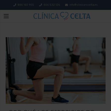
886 160 955
666 532 126
info@clinicarccelta.es