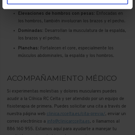
gemelos, trabajando toda la parte inferior del cuerpo.
Elevaciones de hombros con pesas
: Enfocadas en
los hombros, también involucran los brazos y el pecho.
Dominadas
: Desarrollan la musculatura de la espalda,
los brazos y el pecho.
Planchas
: Fortalecen el core, especialmente los
músculos abdominales, la espalda y los hombros.
ACOMPAÑAMIENTO MÉDICO
Si experimentas molestias y dolores musculares puedes
acudir a la Clínica RC Celta y ser atendido por un equipo de
fisioterapia de primera. Puedes solicitar una cita a través de
nuestra página web
clinica.rccelta.es/cita-previa/
, enviar un
correo electrónico a
info@clinicarccelta.es
, o llamarnos al
886 160 955
. Estamos aquí para ayudarte a manejar tu